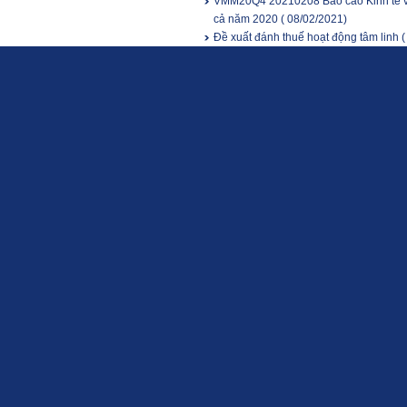
VMM20Q4 20210208 Báo cáo Kinh tế vĩ
cả năm 2020
( 08/02/2021)
Đề xuất đánh thuế hoạt động tâm linh
(