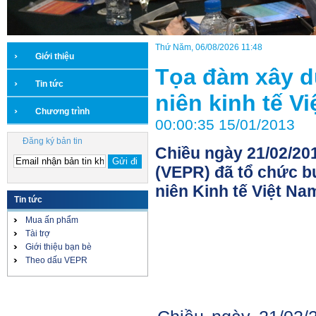
Thứ Năm, 06/08/2026 11:48
Giới thiệu
Tọa đàm xây 
Tin tức
niên kinh tế V
Chương trình
00:00:35 15/01/2013
Đăng ký bản tin
Chiều ngày 21/02/20
(VEPR) đã tổ chức 
niên Kinh tế Việt Na
Tin tức
Mua ấn phẩm
Tài trợ
Giới thiệu bạn bè
Theo dấu VEPR