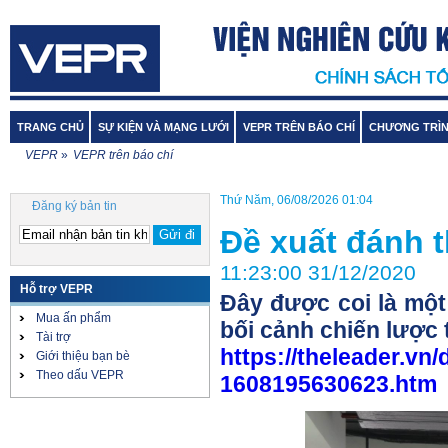
TRANG CHỦ
SỰ KIỆN VÀ MẠNG LƯỚI
VEPR TRÊN BÁO CHÍ
CHƯƠNG TRÌN
VEPR
»
VEPR trên báo chí
Thứ Năm, 06/08/2026 01:04
Đăng ký bản tin
Đề xuất đánh t
11:23:00 31/12/2020
Hỗ trợ VEPR
Đây được coi là một
Mua ấn phẩm
bối cảnh chiến lược t
Tài trợ
https://theleader.vn
Giới thiệu bạn bè
Theo dấu VEPR
1608195630623.htm