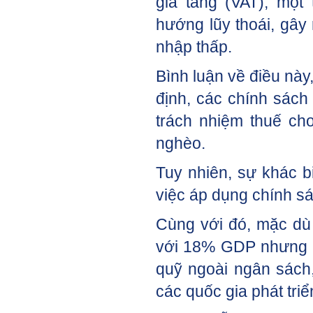
gia tăng (VAT), một
hướng lũy thoái, gây
nhập thấp.
Bình luận về điều nà
định, các chính sác
trách nhiệm thuế ch
nghèo.
Tuy nhiên, sự khác b
việc áp dụng chính s
Cùng với đó, mặc dù 
với 18% GDP nhưng n
quỹ ngoài ngân sách,
các quốc gia phát tr