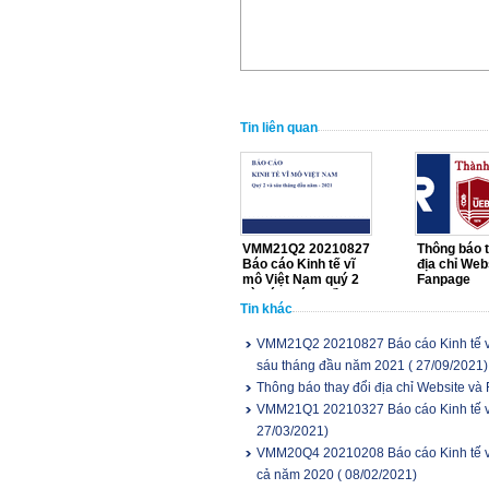
Tin liên quan
VMM21Q2 20210827
Thông báo t
Báo cáo Kinh tế vĩ
địa chỉ Web
mô Việt Nam quý 2
Fanpage
và sáu tháng đầu
Tin khác
năm 2021
VMM21Q2 20210827 Báo cáo Kinh tế vĩ
sáu tháng đầu năm 2021
( 27/09/2021)
Thông báo thay đổi địa chỉ Website và
VMM21Q1 20210327 Báo cáo Kinh tế v
27/03/2021)
VMM20Q4 20210208 Báo cáo Kinh tế vĩ
cả năm 2020
( 08/02/2021)