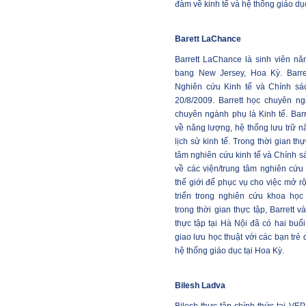
đàm về kinh tế và hệ thống giáo dụ
Barett LaChance
Barrett LaChance là sinh viên nă
bang New Jersey, Hoa Kỳ. Barret
Nghiên cứu Kinh tế và Chính sá
20/8/2009. Barrett học chuyên n
chuyên ngành phụ là Kinh tế. Barr
về năng lượng, hệ thống lưu trữ n
lịch sử kinh tế. Trong thời gian th
tâm nghiên cứu kinh tế và Chính s
về các viện/trung tâm nghiên cứu 
thế giới để phục vụ cho việc mở r
triển trong nghiên cứu khoa học
trong thời gian thực tập, Barrett 
thực tập tại Hà Nội đã có hai buổ
giao lưu học thuật với các bạn trẻ
hệ thống giáo dục tại Hoa Kỳ.
Bilesh Ladva