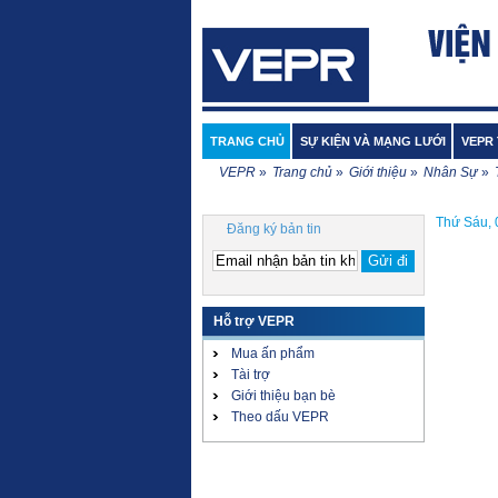
TRANG CHỦ
SỰ KIỆN VÀ MẠNG LƯỚI
VEPR 
VEPR
»
Trang chủ
»
Giới thiệu
»
Nhân Sự
»
Thứ Sáu, 
Đăng ký bản tin
Hỗ trợ VEPR
Mua ấn phẩm
Tài trợ
Giới thiệu bạn bè
Theo dấu VEPR