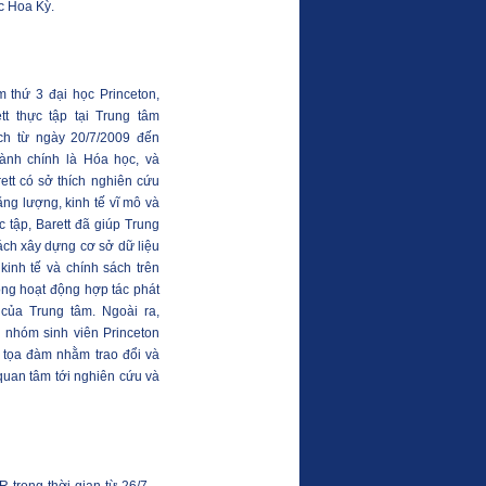
c Hoa Kỳ.
m thứ 3 đại học Princeton,
t thực tập tại Trung tâm
ch từ ngày 20/7/2009 đến
gành chính là Hóa học, và
ett có sở thích nghiên cứu
ăng lượng, kinh tế vĩ mô và
ực tập, Barett đã giúp Trung
ách xây dựng cơ sở dữ liệu
kinh tế và chính sách trên
ộng hoạt động hợp tác phát
 của Trung tâm. Ngoài ra,
và nhóm sinh viên Princeton
i tọa đàm nhằm trao đổi và
 quan tâm tới nghiên cứu và