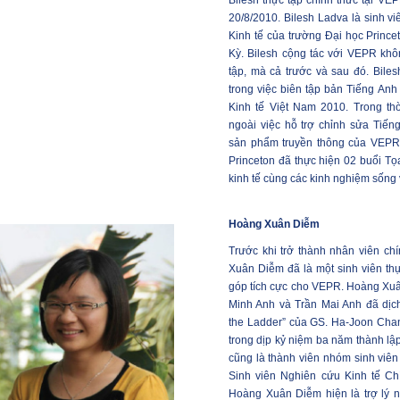
Bilesh thực tập chính thức tại VEP
20/8/2010. Bilesh Ladva là sinh 
Kinh tế của trường Đại học Princ
Kỳ. Bilesh cộng tác với VEPR khôn
tập, mà cả trước và sau đó. Bile
trong việc biên tập bản Tiếng An
Kinh tế Việt Nam 2010. Trong thờ
ngoài việc hỗ trợ chỉnh sửa Tiế
sản phẩm truyền thông của VEPR
Princeton đã thực hiện 02 buổi Tọ
kinh tế cùng các kinh nghiệm sống 
Hoàng Xuân Diễm
Trước khi trở thành nhân viên c
Xuân Diễm đã là một sinh viên th
góp tích cực cho VEPR. Hoàng Xu
Minh Anh và Trần Mai Anh đã dịc
the Ladder” của GS. Ha-Joon Cha
trong dịp kỷ niệm ba năm thành 
cũng là thành viên nhóm sinh viên
Sinh viên Nghiên cứu Kinh tế C
Hoàng Xuân Diễm hiện là trợ lý 