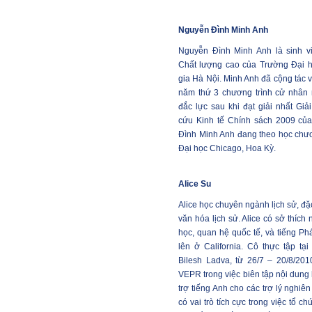
Nguyễn Đình Minh Anh
Nguyễn Đình Minh Anh là sinh v
Chất lượng cao của Trường Đại h
gia Hà Nội. Minh Anh đã cộng tác v
năm thứ 3 chương trình cử nhân 
đắc lực sau khi đạt giải nhất Gi
cứu Kinh tế Chính sách 2009 củ
Đình Minh Anh đang theo học chươn
Đại học Chicago, Hoa Kỳ.
Alice Su
Alice học chuyên ngành lịch sử, đặc
văn hóa lịch sử. Alice có sở thích 
học, quan hệ quốc tế, và tiếng Ph
lên ở California. Cô thực tập tạ
Bilesh Ladva, từ 26/7 – 20/8/2010
VEPR trong việc biên tập nội dung h
trợ tiếng Anh cho các trợ lý nghi
có vai trò tích cực trong việc tổ c