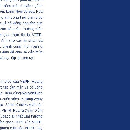
R trong thời gian từ 26/7 –
viên năm cuối chuyên ngành
eton, bang New Jersey, Hoa
g chỉ trong thời gian thực
sh đã có đóng góp tích cực
h của Báo cáo Thường niên
i gian thực tập tại VEPR,
ng Anh cho các ấn phẩm và
, Bilesh cùng nhóm bạn ở
a đàm để chia sẻ kiến thức
và học tập tại Hoa Kỳ.
hính thức của VEPR, Hoàng
ực tập cần mẫn và có đóng
ân Diễm cùng Nguyễn Đình
h cuốn sách “Kicking Away
ng. Sách sẽ được xuất bản
lập VEPR. Hoàng Xuân Diễm
 đoạt giải nhất Giải thưởng
hính sách 2009 của VEPR.
nghiên cứu của VEPR, phụ