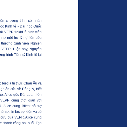
iên chương trình cử nhân
ọc Kinh tế - Đại học Quốc
ới VEPR từ khi là sinh viên
như một trợ lý nghiên cứu
ải thưởng Sinh viên Nghiên
a VEPR. Hiện nay, Nguyễn
g trình Tiến sỹ Kinh tế tại
 biệt là tri thức Châu Âu và
nghiên cứu về Đông Á, triết
áp. Alice gốc Đài Loan, lớn
i VEPR cùng thời gian với
. Alice cùng Bilest hỗ trợ
ồ sơ, tin tức sự kiện và bổ
ên cứu của VEPR. Alice cũng
hức thành công hai buổi Tọa