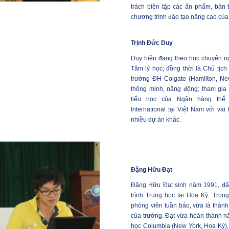
trách biên tập các ấn phẩm, bản 
chương trình đào tạo nâng cao củ
Trịnh Đức Duy
Duy hiện đang theo học chuyên ng
Tâm lý học; đồng thời là Chủ tịch
trường ĐH Colgate (Hamilton, Ne
thông minh, năng động; tham gia 
tiểu học của Ngân hàng thế
International tại Việt Nam với vai 
nhiều dự án khác.
Đặng Hữu Đạt
Đặng Hữu Đạt sinh năm 1991, đã
trình Trung học tại Hoa Kỳ. Trong
phóng viên tuần báo, vừa là thành
của trường. Đạt vừa hoàn thành n
học Columbia (New York, Hoa Kỳ),