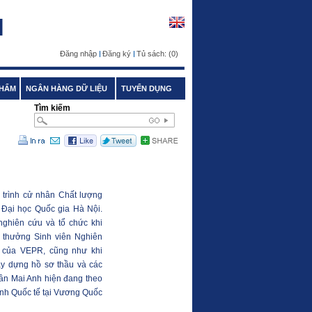
Đăng nhập
Đăng ký
Tủ sách:
(0)
PHẨM
NGÂN HÀNG DỮ LIỆU
TUYỂN DỤNG
Tìm kiếm
 trình cử nhân Chất lượng
 Đại học Quốc gia Hà Nội.
ghiên cứu và tổ chức khi
i thưởng Sinh viên Nghiên
 của VEPR, cũng như khi
ây dựng hồ sơ thầu và các
Trần Mai Anh hiện đang theo
anh Quốc tế tại Vương Quốc