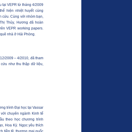
ứu tại VEPR từ tháng 4/2009
hể hiện nhiệt huyết cùng
ên cứu. Cùng với nhóm bạn,
Thị Thủy, Hương đã hoàn
rên VEPR working papers.
 quê nhà ở Hải Phòng.
g 12/2009 – 4/2010, đã tham
n cứu như thu thập dữ liệu,
g trình Đại học tại Vassar
 với chuyên ngành Kinh tế
ầu theo học chương trình
go, Hoa Kỳ. Ngọc yêu thích
ch tiền tệ, thương mại quốc