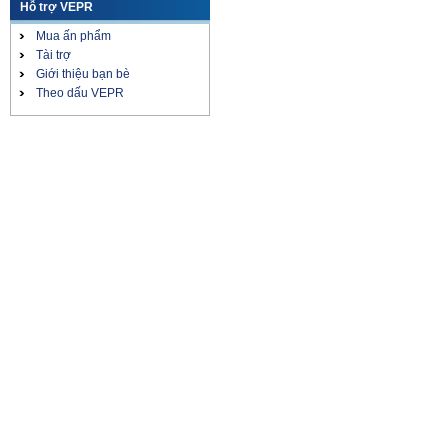
Hỗ trợ VEPR
Tin vắn Trung Quốc
Mua ấn phẩm
Tài trợ
Giới thiệu bạn bè
Theo dấu VEPR