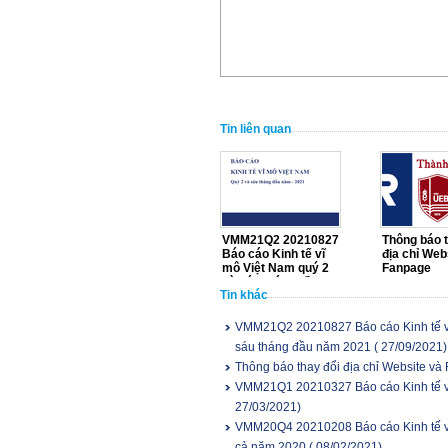
Tin liên quan
VMM21Q2 20210827
Thông báo t
Báo cáo Kinh tế vĩ
địa chỉ Web
mô Việt Nam quý 2
Fanpage
và sáu tháng đầu
Tin khác
năm 2021
VMM21Q2 20210827 Báo cáo Kinh tế vĩ
sáu tháng đầu năm 2021
( 27/09/2021)
Thông báo thay đổi địa chỉ Website và
VMM21Q1 20210327 Báo cáo Kinh tế v
27/03/2021)
VMM20Q4 20210208 Báo cáo Kinh tế vĩ
cả năm 2020
( 08/02/2021)