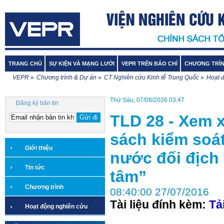
TRANG CHỦ
SỰ KIỆN VÀ MẠNG LƯỚI
VEPR TRÊN BÁO CHÍ
CHƯƠNG TRÌN
VEPR
»
Chương trình & Dự án
»
CT Nghiên cứu Kinh tế Trung Quốc
»
Hoạt 
Thứ Sáu, 07/08/2026 03:47
Đăng ký bản tin
TLD 28 - Xem x
sách kiểm soá
Giới thiệu
nước đối địch
Tin tức
tâm”
Chương trình
08:40:00 27/07/2016
Tài liệu đính kèm:
Tả
Hoạt động nghiên cứu
Dự án dịch thuật