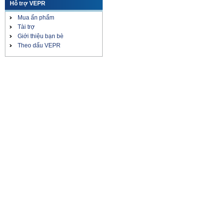
Hỗ trợ VEPR
Tin vắn Trung Quốc
Mua ấn phẩm
Tài trợ
Giới thiệu bạn bè
Theo dấu VEPR