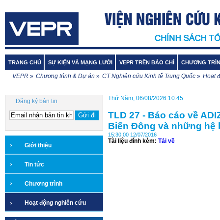
TRANG CHỦ
SỰ KIỆN VÀ MẠNG LƯỚI
VEPR TRÊN BÁO CHÍ
CHƯƠNG TRÌN
VEPR
»
Chương trình & Dự án
»
CT Nghiên cứu Kinh tế Trung Quốc
»
Hoạt 
Thứ Năm, 06/08/2026 10:45
Đăng ký bản tin
TLD 27 - Báo cáo về ADIZ
Biển Đông và những hệ l
15:30:00 12/07/2016
Tài liệu đính kèm:
Tải về
Giới thiệu
Tin tức
Chương trình
Hoạt động nghiên cứu
Dự án dịch thuật