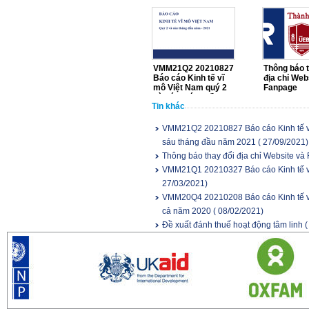
VMM21Q2 20210827
Thông báo t
Báo cáo Kinh tế vĩ
địa chỉ Web
mô Việt Nam quý 2
Fanpage
và sáu tháng đầu
Tin khác
năm 2021
VMM21Q2 20210827 Báo cáo Kinh tế vĩ
sáu tháng đầu năm 2021
( 27/09/2021)
Thông báo thay đổi địa chỉ Website và
VMM21Q1 20210327 Báo cáo Kinh tế v
27/03/2021)
VMM20Q4 20210208 Báo cáo Kinh tế vĩ
cả năm 2020
( 08/02/2021)
Đề xuất đánh thuế hoạt động tâm linh
(