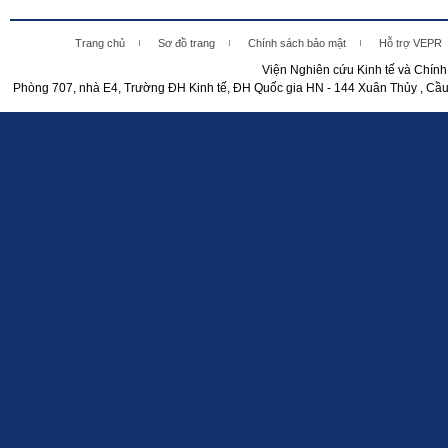
Trang chủ
Sơ đồ trang
Chính sách bảo mật
Hỗ trợ VEPR
Viện Nghiên cứu Kinh tế và Chín
Phòng 707, nhà E4, Trường ĐH Kinh tế, ĐH Quốc gia HN - 144 Xuân Thủy , Cầu